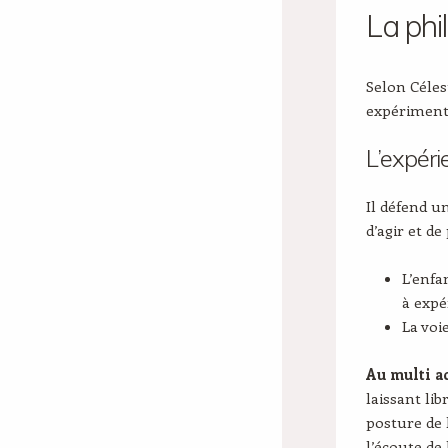
La phi
Selon Céles
expériment
L’expér
Il défend u
d’agir et de
L’enfa
à expé
La voi
Au multi ac
laissant lib
posture de 
l’écoute de