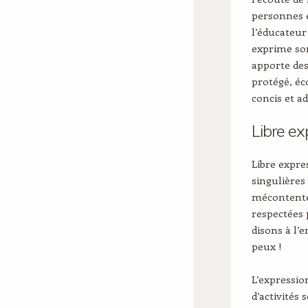
personnes ex
l’éducateur
exprime so
apporte des
protégé, éco
concis et a
Libre ex
Libre expre
singulières
mécontentem
respectées 
disons à l’
peux !
L’expressio
d’activités