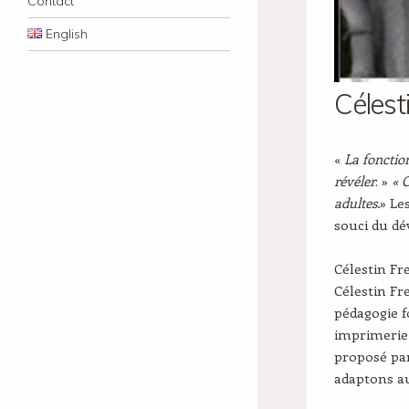
Contact
English
Célesti
«
La fonction
révéler
. »
« 
adultes.
» Le
souci du d
Célestin Fr
Célestin Fr
pédagogie fo
imprimerie 
proposé par
adaptons au