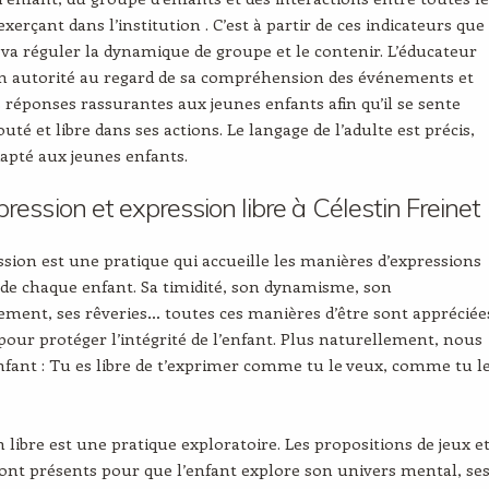
erçant dans l’institution . C’est à partir de ces indicateurs que
 va réguler la dynamique de groupe et le contenir. L’éducateur
n autorité au regard de sa compréhension des événements et
 réponses rassurantes aux jeunes enfants afin qu’il se sente
uté et libre dans ses actions. Le langage de l’adulte est précis,
dapté aux jeunes enfants.
pression et expression libre à Célestin Freinet
ssion est une pratique qui accueille les manières d’expressions
 de chaque enfant. Sa timidité, son dynamisme, son
ent, ses rêveries… toutes ces manières d’être sont appréciée
pour protéger l’intégrité de l’enfant. Plus naturellement, nous
enfant : Tu es libre de t’exprimer comme tu le veux, comme tu l
n libre est une pratique exploratoire. Les propositions de jeux e
 sont présents pour que l’enfant explore son univers mental, se